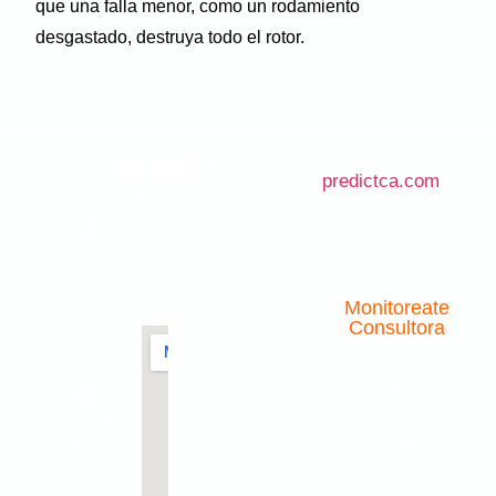
que una falla menor, como un rodamiento
desgastado, destruya todo el rotor.
©2026
Dónde
Contactos
Teléfono:
predictca.com
|
estamos
+58
Todos los
0412
Derechos
Maturín,
702
Reservados.
Monagas.
Diseñado por
4374
Venezuela
Monitoreate
Consultora
Teléfono:
Politíca de
+58
Privacidad
Mantenimiento
0426
Política de
Inteligente,
451
Cookies
Resultados
3949
Superiores.