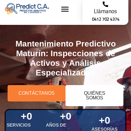
Llámanos
0412 702 4374
Mantenimiento Predictivo
Mantenimiento Predictivo
Maturín: Inspecciones de
Activos y Análisis
Especializados
CONTÁCTANOS
QUIÉNES
SOMOS
+
0
+
0
+
0
SERVICIOS
AÑOS DE
ASESORÍAS